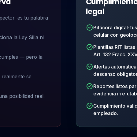
rva
Cumplimiento
legal
pector, es tu palabra
Bitácora digital: 
celular con geoloc
ona la Ley Silla ni
Plantillas RIT lista
Art. 132 Fracc. XXVI
 cumples — pero la
Alertas automática
descanso obligator
 realmente se
Reportes listos pa
evidencia irrefutab
una posibilidad real.
Cumplimiento vali
empleado.