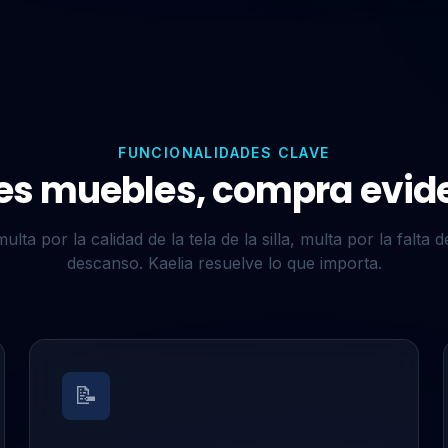
FUNCIONALIDADES CLAVE
s muebles, compra evide
ta por la calidad de la tela de la silla, multa por la falta 
descanso. Kaelia resuelve lo que importa.
📝