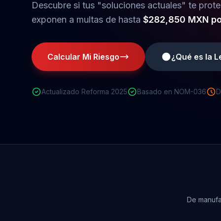
Descubre si tus "soluciones actuales" te prot
exponen a multas de hasta
$282,850 MXN por
Calcular Mi Riesgo
¿Qué es la Le
Actualizado Reforma 2025
Basado en NOM-036
D
De manufac