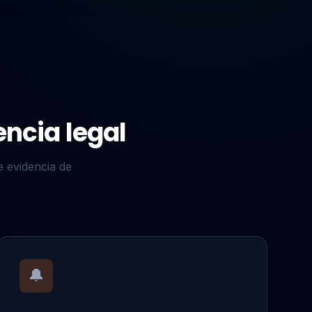
ncia legal
de evidencia de
🔔