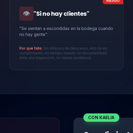
RIESGO
👁️
"Si no hay clientes"
"Se sientan a escondidas en la bodega cuando
no hay gente".
Por qué falla:
Sin bitácora de descanso, eso no es
cumplimiento, es tiempo muerto no documentado.
Ante una inspección, no tienes evidencia.
CON KAELIA