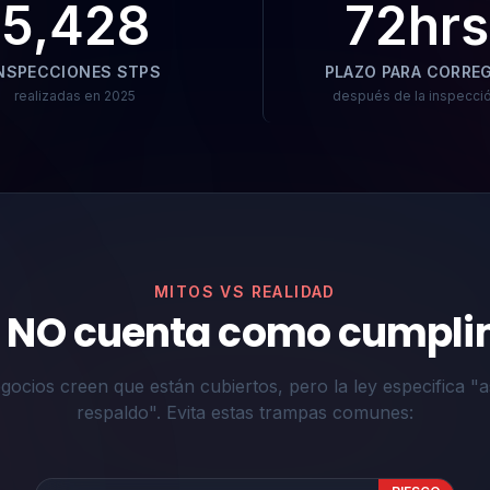
5,428
72hrs
NSPECCIONES STPS
PLAZO PARA CORREG
realizadas en 2025
después de la inspecci
MITOS VS REALIDAD
e NO cuenta como cumpli
ocios creen que están cubiertos, pero la ley especifica "a
respaldo". Evita estas trampas comunes: