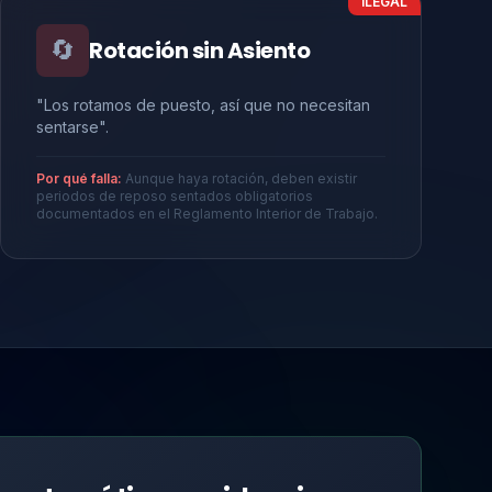
ILEGAL
🔄
Rotación sin Asiento
"Los rotamos de puesto, así que no necesitan
sentarse".
Por qué falla:
Aunque haya rotación, deben existir
periodos de reposo sentados obligatorios
documentados en el Reglamento Interior de Trabajo.