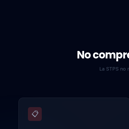
No compre
La STPS no mul
📋