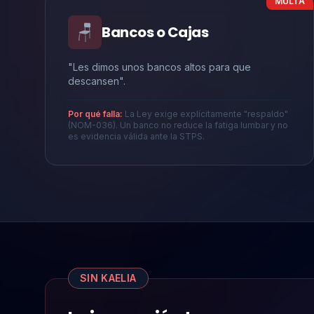
MULTA
🪑
Bancos o Cajas
"Les dimos unos bancos altos para que
descansen".
Por qué falla:
La Ley exige explícitamente "respaldo"
(NOM-036). Un banco no reduce la fatiga lumbar y no
es evidencia válida ante la STPS.
SIN KAELIA