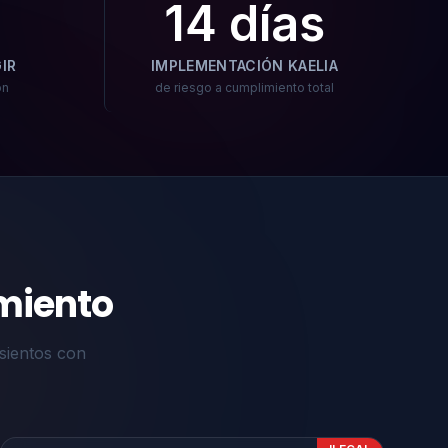
14 días
IR
IMPLEMENTACIÓN KAELIA
ón
de riesgo a cumplimiento total
miento
sientos con