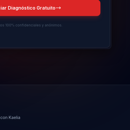
ciar Diagnóstico Gratuito
tos 100% confidenciales y anónimos.
 con Kaelia