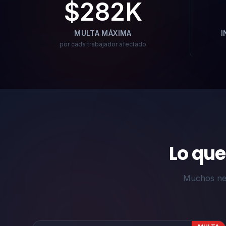
$282K
MULTA MÁXIMA
I
por cada trabajador afectado
Lo qu
Muchos neg