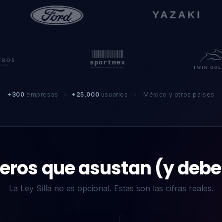
+300
empresas
•
+25,000
usuarios
•
México y otros países
ros que asustan (y debe
La Ley Silla no es opcional. Estas son las cifras reales.