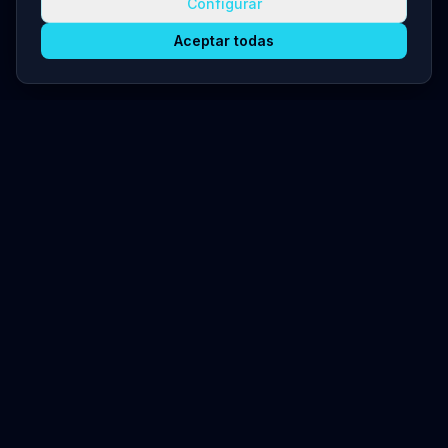
Configurar
Aceptar todas
Kaelia
Orquesta tu Fuerza Laboral. La plataforma de gobernanza y
productividad para operaciones 24/7.
Soluciones
Fábricas
Hotelería