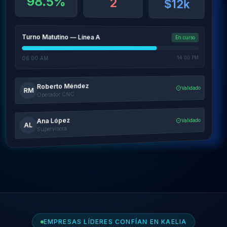
98.5%
2
$12k
Turno Matutino — Línea A
En curso
14:00 PM
06:00 AM
Roberto Méndez
Validado
RM
Operador CNC
Ana López
Validado
AL
Supervisora
EMPRESAS LÍDERES CONFÍAN EN KAELIA