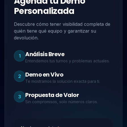
Agenda tu Demo
Personalizada
Descubre cómo tener visibilidad completa de
quién tiene qué equipo y garantizar su
devolución.
Análisis Breve
1
Entendemos tus turnos y problemas actuales.
Demo en Vivo
2
Te mostramos la solución exacta para ti.
Propuesta de Valor
3
Sin compromisos, solo números claros.